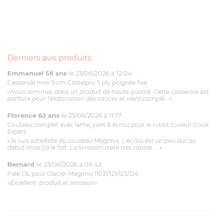
Derniers avis produits
Emmanuel 56 ans
le 23/06/2026 à 12:04
Casserole mini 9 cm Castelpro 5 ply poignée fixe
«Nous sommes dans un produit de haute qualité. Cette casserole est
parfaite pour l'élaboration des sauces et vient complé...»
Florence 63 ans
le 23/06/2026 à 11:17
Couteau complet avec lame, joint & écrou pour le robot cuiseur Cook
Expert
«Je suis satisfaite du couteau Magimix. L'écrou est un peu dur au
début mais ça le fait. La livraison a été très rapide. ...»
Bernard
le 23/06/2026 à 09:43
Pale 1.1L pour Glacier Magimix 11031/121/123/124
«Excellent: produit et livraison»