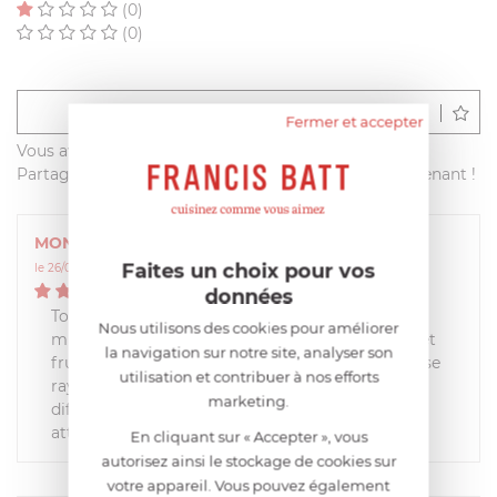
(0)
(0)
Déposer un avis
Fermer et accepter
Vous avez acheté ce produit sur francisbatt.com ?
Partagez votre avis avec les autres clients dès maintenant !
MONIQUE
Faites un choix pour vos
le 26/05/2021 à 15:00:48
5
/
5
données
Tous les jours je me sers du robot pour de
Nous utilisons des cookies pour améliorer
multiples préparations viandes, légumes, fruits et
la navigation sur notre site, analyser son
fruits secs (noisettes amandes……) le bol fini par se
utilisation et contribuer à nos efforts
rayer et un deuxième permet de combiné
marketing.
différentes textures sans mélanger les gouts en
attendant de le laver
En cliquant sur « Accepter », vous
autorisez ainsi le stockage de cookies sur
votre appareil. Vous pouvez également