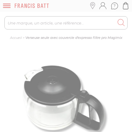
Accueil
>
Verseuse seule avec couvercle d'expresso filtre pro Magimix