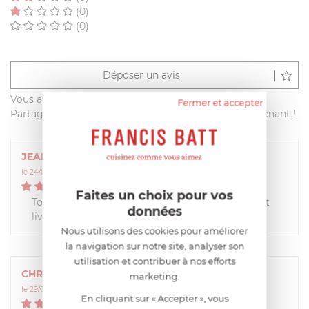
(0)
(0)
Déposer un avis
Vous avez acheté ce produit sur francisbatt.com ?
Fermer et accepter
Partagez votre avis avec les autres clients dès maintenant !
JEAN MICHEL
le 24/02/2023 à 10:06:49
5
/
5
Faites un choix pour vos
Tout est OK, produit conforme à la commande et
données
livraison rapide
Nous utilisons des cookies pour améliorer
la navigation sur notre site, analyser son
utilisation et contribuer à nos efforts
CHRISTINE
marketing.
le 29/05/2019 à 10:09:11
En cliquant sur « Accepter », vous
5
/
5