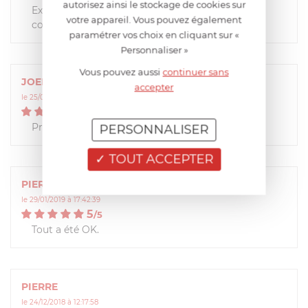
autorisez ainsi le stockage de cookies sur
Excellent produit, pièce de rechange tout à fait
votre appareil. Vous pouvez également
conforme.
paramétrer vos choix en cliquant sur «
Personnaliser »
Vous pouvez aussi
continuer sans
JOEL
accepter
le 25/04/2019 à 16:26:00
5
/
5
Produit conforme à la commande.
PERSONNALISER
TOUT ACCEPTER
PIERRE
le 29/01/2019 à 17:42:39
5
/
5
Tout a été OK.
PIERRE
le 24/12/2018 à 12:17:58