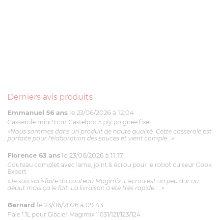
Derniers avis produits
Emmanuel 56 ans
le 23/06/2026 à 12:04
Casserole mini 9 cm Castelpro 5 ply poignée fixe
«Nous sommes dans un produit de haute qualité. Cette casserole est
parfaite pour l'élaboration des sauces et vient complé...»
Florence 63 ans
le 23/06/2026 à 11:17
Couteau complet avec lame, joint & écrou pour le robot cuiseur Cook
Expert
«Je suis satisfaite du couteau Magimix. L'écrou est un peu dur au
début mais ça le fait. La livraison a été très rapide. ...»
Bernard
le 23/06/2026 à 09:43
Pale 1.1L pour Glacier Magimix 11031/121/123/124