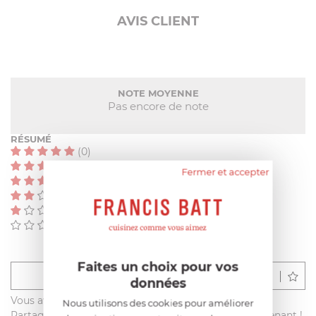
AVIS CLIENT
NOTE MOYENNE
Pas encore de note
RÉSUMÉ
(0)
(0)
Fermer et accepter
(0)
(0)
(0)
(0)
Faites un choix pour vos
Déposer un avis
données
Vous avez acheté ce produit sur francisbatt.com ?
Nous utilisons des cookies pour améliorer
Partagez votre avis avec les autres clients dès maintenant !