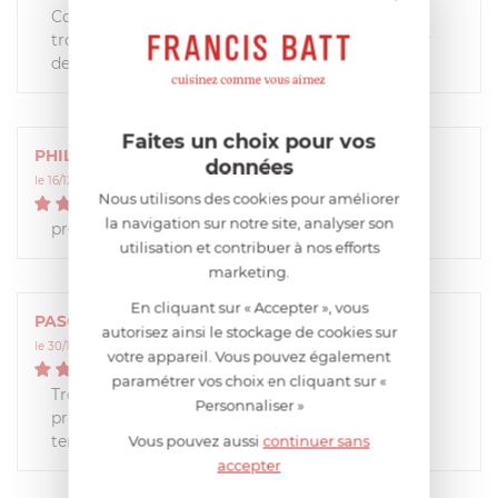
Colis bien arrivé. Et je suis heureuse d'avoir pu
trouver cette pièce de rechange pour mon mixer
de 20 ans. Merci pour ce service !
Faites un choix pour vos
PHILIPPE
données
le 16/12/2016 à 11:18:17
Nous utilisons des cookies pour améliorer
5
/
5
la navigation sur notre site, analyser son
produit conforme à l'original et efficace
utilisation et contribuer à nos efforts
marketing.
En cliquant sur « Accepter », vous
PASCALE
autorisez ainsi le stockage de cookies sur
le 30/11/2016 à 13:31:09
votre appareil. Vous pouvez également
5
/
5
paramétrer vos choix en cliquant sur «
Très utile, les lames finissent par s'altérer. Il est
Personnaliser »
pratique de pouvoir les renouveler de temps en
temps.
Vous pouvez aussi
continuer sans
accepter