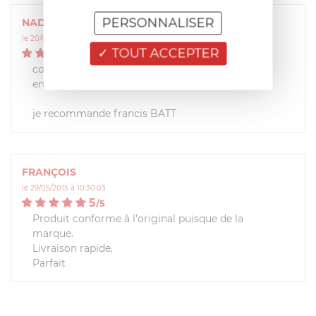
PERSONNALISER
NADIA- LOUISE
le 20/09/2016 à 07:47:13
TOUT ACCEPTER
5
/
5
commande rapide serieuse
emballage impeccable
je recommande francis BATT
FRANÇOIS
le 29/05/2015 à 10:30:03
5
/
5
Produit conforme à l'original puisque de la
marque.
Livraison rapide,
Parfait