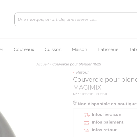
er
Couteaux
Cuisson
Maison
Pâtisserie
Tab
Accueil
>
Couvercle pour blender 11628
<
Retour
Couvercle pour blend
MAGIMIX
Réf. : 166578 - 506611
Non disponible en boutiqu
Infos livraison
Infos paiement
Infos retour