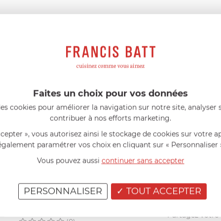
200
g
214
g
Faites un choix pour vos données
es cookies pour améliorer la navigation sur notre site, analyser s
AIDE AU CHOIX
contribuer à nos efforts marketing.
ccepter », vous autorisez ainsi le stockage de cookies sur votre a
AVIS CLIENT
également paramétrer vos choix en cliquant sur « Personnaliser 
Vous pouvez aussi
continuer sans accepter
RÉSUMÉ
(0)
(0)
PERSONNALISER
TOUT ACCEPTER
(0)
(0)
Vous avez achet
(0)
Partagez votre a