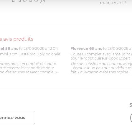
(0)
maintenant !
s avis produits
l 56 ans
le 23/06/2026 à 12:04
Florence 63 ans
le 23/06/2026 à 
mini 9 cm Castelpro 5 ply poignée
Couteau complet avec lame, joint 
pour le robot cuiseur Cook Expert
mmes dans un produit de haute
«Je suis satisfaite du couteau Mag
ette casserole est parfaite pour
L'écrou est un peu dur au début ma
ion des sauces et vient complé...»
fait. La livraison a été très rapide. ..