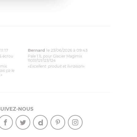
11:17
Bernard
le 23/06/2026 à 09:43
& écrou
Pale 1.1L pour Glacier Magimix
11031/121/123/124
imix.
«Excellent: produit et livraison»
is ça le
.»
SUIVEZ-NOUS