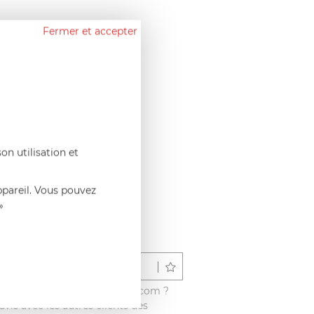
Fermer et accepter
on utilisation et
ppareil. Vous pouvez
»
Déposer un avis
é ce produit sur francisbatt.com ?
vis avec les autres clients dès