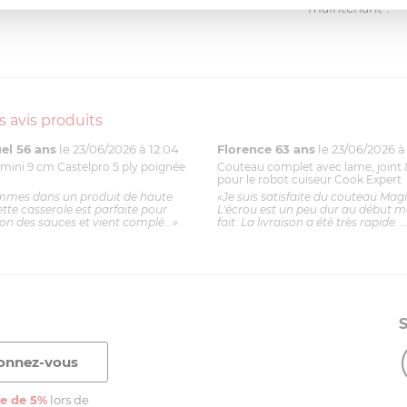
(0)
maintenant !
s avis produits
l 56 ans
le 23/06/2026 à 12:04
Florence 63 ans
le 23/06/2026 à 
mini 9 cm Castelpro 5 ply poignée
Couteau complet avec lame, joint 
pour le robot cuiseur Cook Expert
mmes dans un produit de haute
«Je suis satisfaite du couteau Mag
ette casserole est parfaite pour
L'écrou est un peu dur au début ma
ion des sauces et vient complé...»
fait. La livraison a été très rapide. ..
e de 5%
lors de