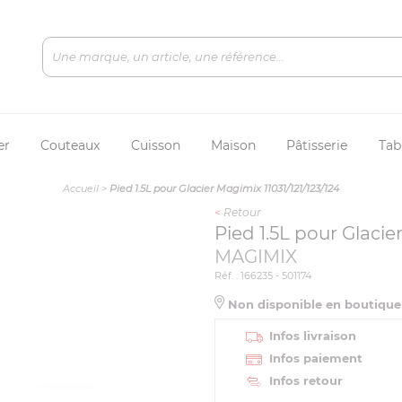
er
Couteaux
Cuisson
Maison
Pâtisserie
Tab
Accueil
>
Pied 1.5L pour Glacier Magimix 11031/121/123/124
<
Retour
Pied 1.5L pour Glacie
MAGIMIX
Réf. : 166235 - 501174
Non disponible en boutiqu
Infos livraison
Infos paiement
Infos retour