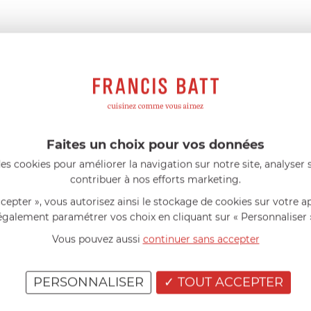
129
g
Faites un choix pour vos données
AIDE AU CHOIX
es cookies pour améliorer la navigation sur notre site, analyser s
contribuer à nos efforts marketing.
AVIS CLIENT
ccepter », vous autorisez ainsi le stockage de cookies sur votre a
également paramétrer vos choix en cliquant sur « Personnaliser 
RÉSUMÉ
Vous pouvez aussi
continuer sans accepter
(0)
(0)
(0)
PERSONNALISER
TOUT ACCEPTER
(0)
Vous avez achet
(0)
Partagez votre a