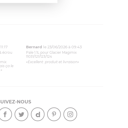
11:17
Bernard
le 23/06/2026 à 09:43
& écrou
Pale 1.1L pour Glacier Magimix
11031/121/123/124
imix.
«Excellent: produit et livraison»
is ça le
.»
SUIVEZ-NOUS