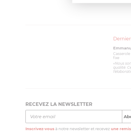
Dernier
Emmanue
Casserole 
fixe
«Nous so
qualité. C
l'élaborat
RECEVEZ LA NEWSLETTER
Inscrivez-vous
à notre newsletter et recevez
une remis