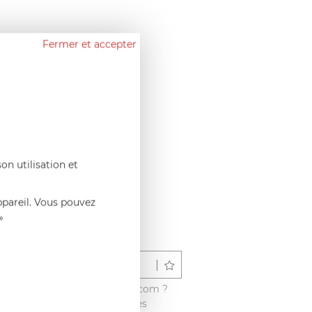
Fermer et accepter
on utilisation et
ppareil. Vous pouvez
»
Déposer un avis
é ce produit sur francisbatt.com ?
vis avec les autres clients dès