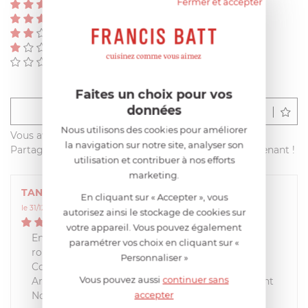
Fermer et accepter
(0)
(0)
(0)
(0)
(0)
Faites un choix pour vos
données
Déposer un avis
Nous utilisons des cookies pour améliorer
Vous avez acheté ce produit sur francisbatt.com ?
la navigation sur notre site, analyser son
Partagez votre avis avec les autres clients dès maintenant !
utilisation et contribuer à nos efforts
marketing.
TANGUY
En cliquant sur « Accepter », vous
le 31/12/2025 à 09:32:54
autorisez ainsi le stockage de cookies sur
5
/
5
votre appareil. Vous pouvez également
Ensemble couteau fourreau d'axe pour anciens
paramétrer vos choix en cliquant sur «
robots 4200
Personnaliser »
Correspond bien au produit commandé.
Vous pouvez aussi
continuer sans
Arrivé dans les temps indiqués, 2 jours, juste avant
accepter
Noël, c'est beau.