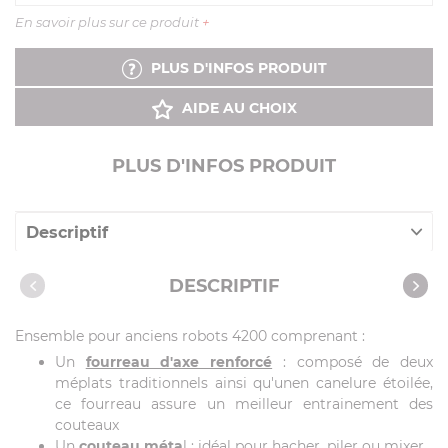
En savoir plus sur ce produit
+
PLUS D'INFOS PRODUIT
AIDE AU CHOIX
PLUS D'INFOS PRODUIT
Descriptif
Caractéristiques
DESCRIPTIF
Ensemble pour anciens robots 4200 comprenant :
Un
fourreau d'axe renforcé
: composé de deux
méplats traditionnels ainsi qu'unen canelure étoilée,
ce fourreau assure un meilleur entrainement des
couteaux
Un
couteau méta
l : idéal pour hacher, piler ou mixer