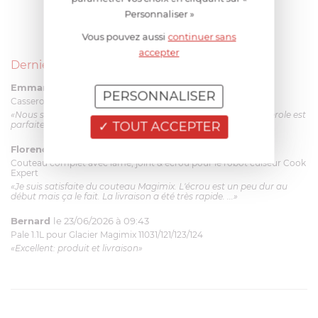
Personnaliser »
Vous pouvez aussi
continuer sans
accepter
Derniers avis produits
Emmanuel 56 ans
le 23/06/2026 à 12:04
PERSONNALISER
Casserole mini 9 cm Castelpro 5 ply poignée fixe
«Nous sommes dans un produit de haute qualité. Cette casserole est
TOUT ACCEPTER
parfaite pour l'élaboration des sauces et vient complé...»
Florence 63 ans
le 23/06/2026 à 11:17
Couteau complet avec lame, joint & écrou pour le robot cuiseur Cook
Expert
«Je suis satisfaite du couteau Magimix. L'écrou est un peu dur au
début mais ça le fait. La livraison a été très rapide. ...»
Bernard
le 23/06/2026 à 09:43
Pale 1.1L pour Glacier Magimix 11031/121/123/124
«Excellent: produit et livraison»